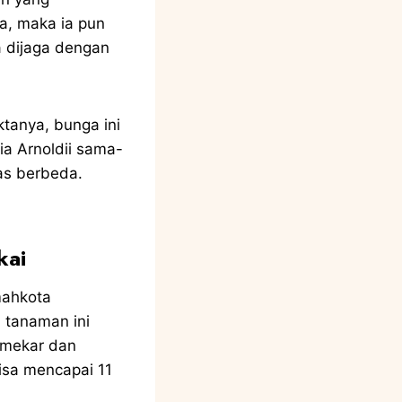
ka, maka ia pun
a dijaga dengan
tanya, bunga ini
a Arnoldii sama-
las berbeda.
kai
mahkota
i tanaman ini
 mekar dan
bisa mencapai 11