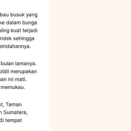
 bau busuk yang
k ke dalam bunga
ng kuat terjadi
pendek sehingga
eindahannya.
 bulan lamanya.
noldii merupakan
an ini mati.
t memukau.
at, Taman
ah Sumatera,
di tempat