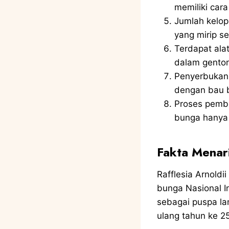
memiliki car
Jumlah kelop
yang mirip s
Terdapat alat
dalam gento
Penyerbukan 
dengan bau 
Proses pembu
bunga hanya t
Fakta Menari
Rafflesia Arnold
bunga Nasional I
sebagai puspa la
ulang tahun ke 25