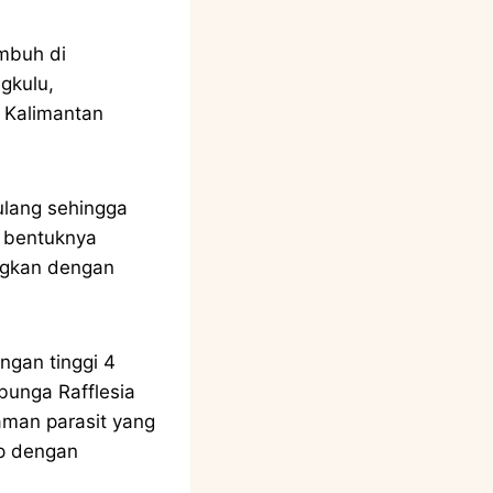
umbuh di
gkulu,
i Kalimantan
ulang sehingga
, bentuknya
ingkan dengan
ngan tinggi 4
bunga Rafflesia
aman parasit yang
p dengan