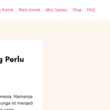
a Komik
Bikin Komik
Mini Games
Shop
FAQ
g Perlu
ndonesia. Namanya
unga ini menjadi
an yang