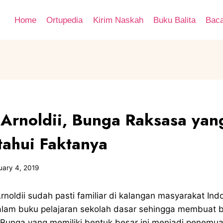
Home
Ortupedia
Kirim Naskah
Buku Balita
Bac
 Arnoldii, Bunga Raksasa yan
ahui Faktanya
uary 4, 2019
Arnoldii sudah pasti familiar di kalangan masyarakat I
lam buku pelajaran sekolah dasar sehingga membuat b
 Bunga yang memiliki bentuk besar ini menjadi penemu