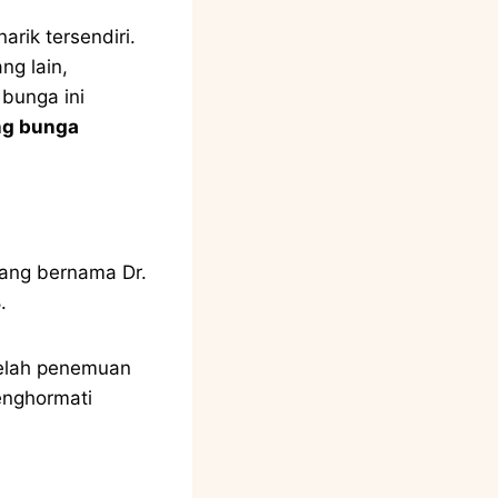
rik tersendiri.
ng lain,
 bunga ini
ng bunga
yang bernama Dr.
.
telah penemuan
menghormati