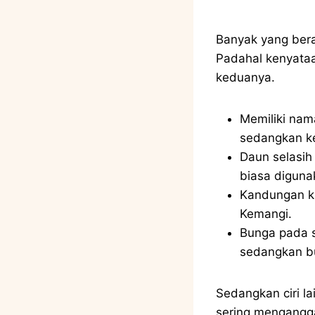
Banyak yang ber
Padahal kenyataa
keduanya.
Memiliki nama
sedangkan ke
Daun selasih
biasa diguna
Kandungan ki
Kemangi.
Bunga pada s
sedangkan bu
Sedangkan ciri la
sering mengangg