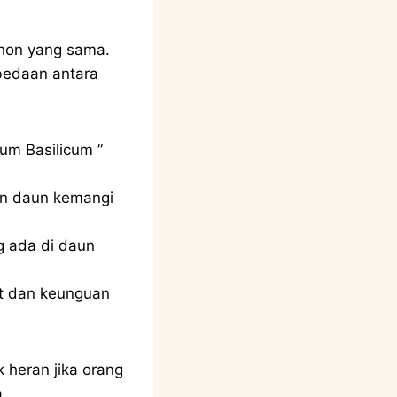
hon yang sama.
bedaan antara
mum Basilicum ”
an daun kemangi
g ada di daun
at dan keunguan
 heran jika orang
.