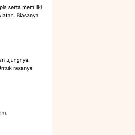
is serta memiliki
klatan. Biasanya
an ujungnya.
Untuk rasanya
6mm.