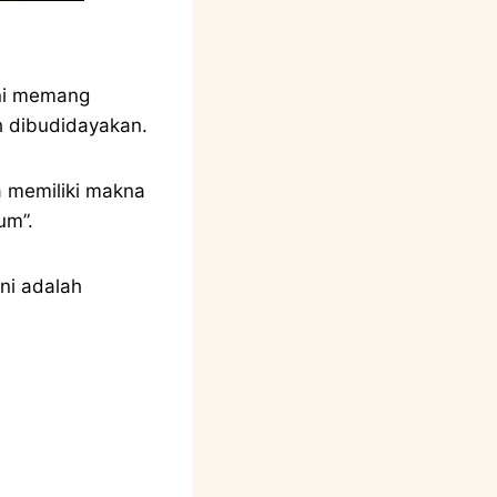
ini memang
h dibudidayakan.
na memiliki makna
um”.
ni adalah