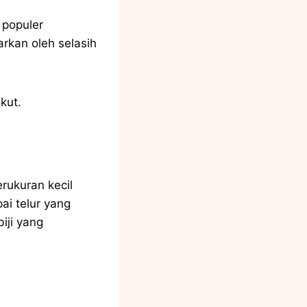
 populer
rkan oleh selasih
kut.
erukuran kecil
ai telur yang
iji yang