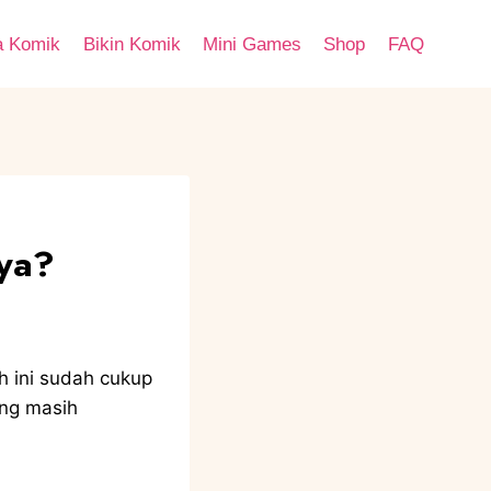
a Komik
Bikin Komik
Mini Games
Shop
FAQ
 ya?
h ini sudah cukup
ang masih