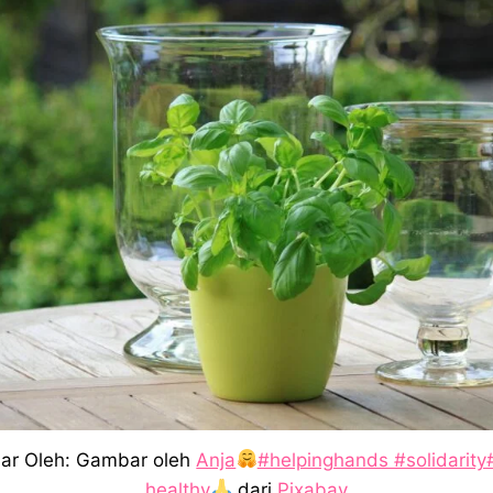
r Oleh: Gambar oleh
Anja
#helpinghands #solidarity
healthy
dari
Pixabay