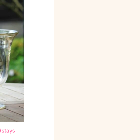
#stays