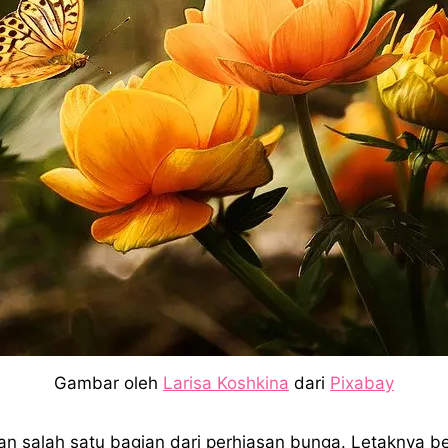
Gambar oleh
Larisa Koshkina
dari
Pixabay
n salah satu bagian dari perhiasan bunga. Letaknya be