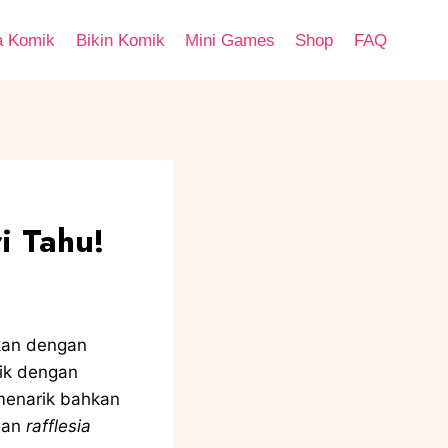
a Komik
Bikin Komik
Mini Games
Shop
FAQ
i Tahu!
kan dengan
ik dengan
menarik bahkan
gan
rafflesia