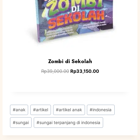
Zombi di Sekolah
Rp
39,000.00
Rp
33,150.00
#
anak
#
artikel
#
artikel anak
#
indonesia
#
sungai
#
sungai terpanjang di indonesia