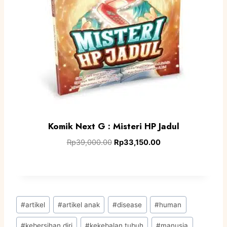
Komik Next G : Misteri HP Jadul
Rp
39,000.00
Rp
33,150.00
#
artikel
#
artikel anak
#
disease
#
human
#
kebersihan diri
#
kekebalan tubuh
#
manusia