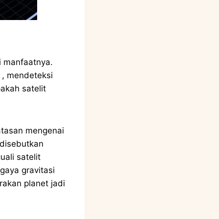
li manfaatnya.
 , mendeteksi
akah satelit
batasan mengenai
h disebutkan
ali satelit
gaya gravitasi
akan planet jadi