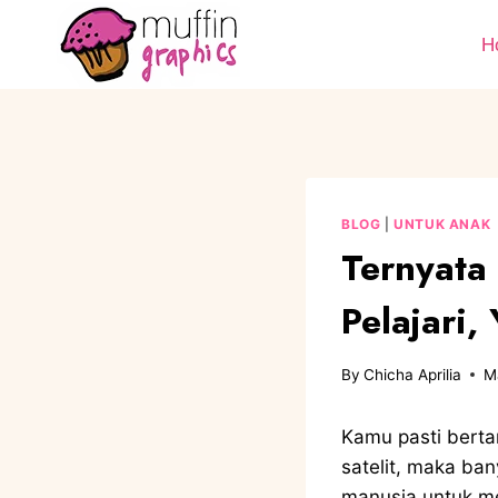
H
BLOG
|
UNTUK ANAK
Ternyata 
Pelajari,
By
Chicha Aprilia
M
Kamu pasti berta
satelit, maka ba
manusia untuk m