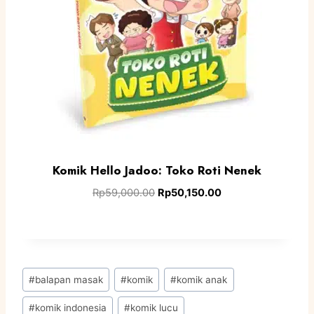
Komik Hello Jadoo: Toko Roti Nenek
Rp
59,000.00
Rp
50,150.00
#
balapan masak
#
komik
#
komik anak
#
komik indonesia
#
komik lucu