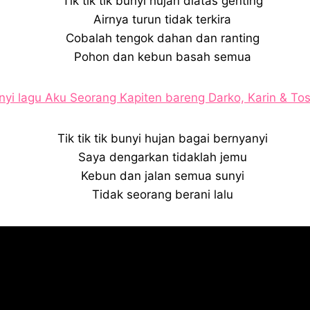
Tik tik tik bunyi hujan diatas genting
Airnya turun tidak terkira
Cobalah tengok dahan dan ranting
Pohon dan kebun basah semua
nyi lagu Aku Seorang Kapiten bareng Darko, Karin & Tos
Tik tik tik bunyi hujan bagai bernyanyi
Saya dengarkan tidaklah jemu
Kebun dan jalan semua sunyi
Tidak seorang berani lalu