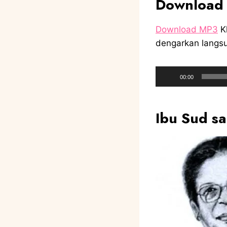
Download
Download MP3
Kl
dengarkan langsu
A
00:00
u
d
Ibu Sud sa
i
o
P
l
a
y
e
r