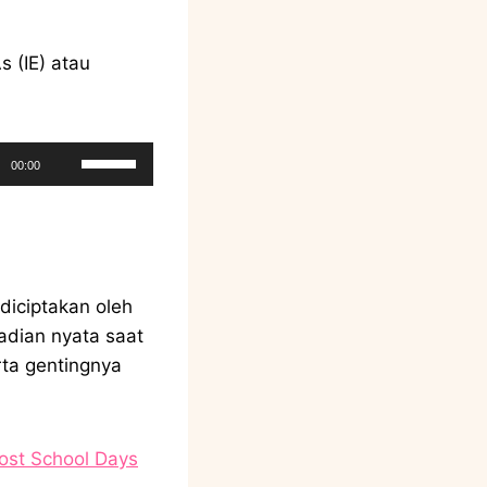
s (IE) atau
U
00:00
s
e
U
p
/
diciptakan oleh
D
ejadian nyata saat
o
rta gentingnya
w
n
A
ost School Days
r