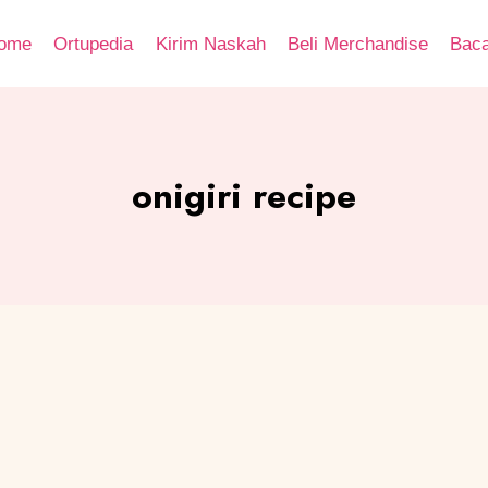
ome
Ortupedia
Kirim Naskah
Beli Merchandise
Bac
onigiri recipe