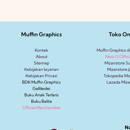
Muffin Graphics
Toko On
Kontak
Muffin Graphics d
About
Next G Offici
Sitemap
Mizanstore S
Kebijakan layanan
Mizanstore J
Kebijakan Privasi
Tokopedia Mi
BDK Muffin Graphics
Lazada Miza
Gallileolei
Buku Anak
Terlaris
Buku Balita
Official Merchandise
N