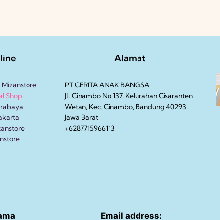
line
Alamat
i Mizanstore
PT CERITA ANAK BANGSA
al Shop
JL Cinambo No 137, Kelurahan Cisaranten
urabaya
Wetan, Kec. Cinambo, Bandung 40293,
akarta
Jawa Barat
zanstore
+6287715966113
nstore
ama
Email address: